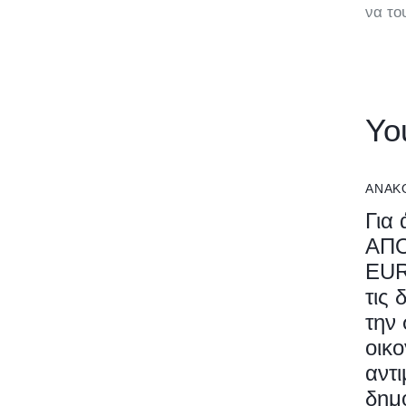
να το
Yo
ΑΝΑΚ
Για
ΑΠΟ
EUR
τις 
την 
οικο
αντ
δημ