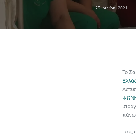
25 Ιουνίου, 2021
Το Σα
Ελλάδ
Αστυπ
ΦΩΝΗ
,πραγ
πάνω 
Τους 