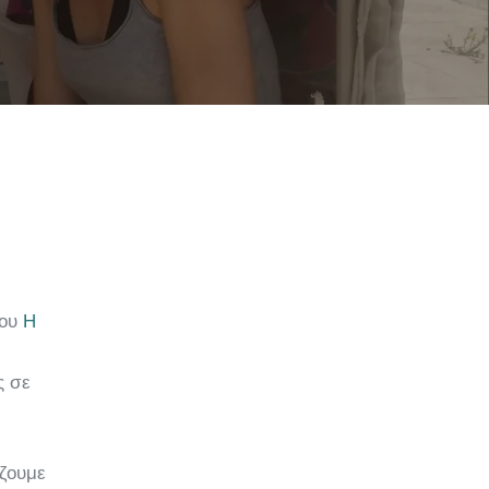
ίου
Η
ς σε
ίζουμε