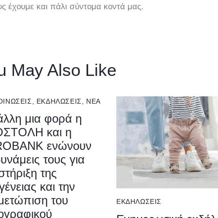
υς έχουμε και πάλι σύντομα κοντά μας.
u May Also Like
ΟΙΝΏΣΕΙΣ
,
ΕΚΔΗΛΏΣΕΙΣ
,
ΝΕΑ
 άλλη μια φορά η
ΣΤΟΛΗ και η
OBANK ενώνουν
δυνάμεις τους για
στήριξη της
γένειας και την
ιμετώπιση του
ΕΚΔΗΛΏΣΕΙΣ
ογραφικού