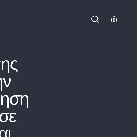
ης
ην
τηση
σε
αι