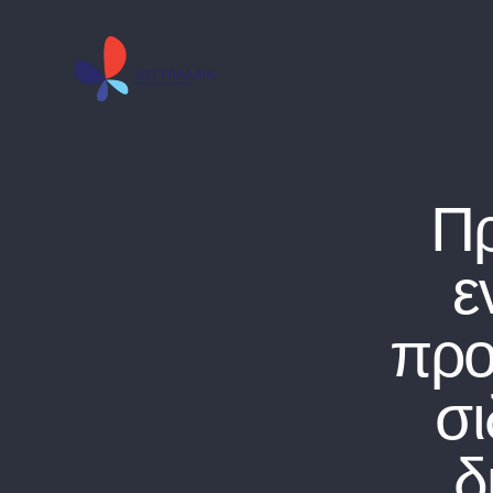
Π
ε
προ
σ
δ