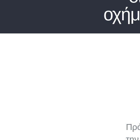
οχήμ
Πρό
την