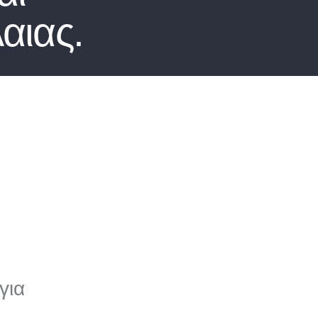
αιας.
για
ύ