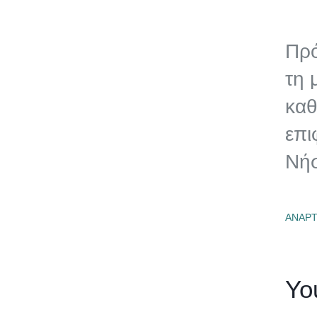
Πρό
τη 
καθ
επι
Νήσ
ΑΝΑΡ
Yo