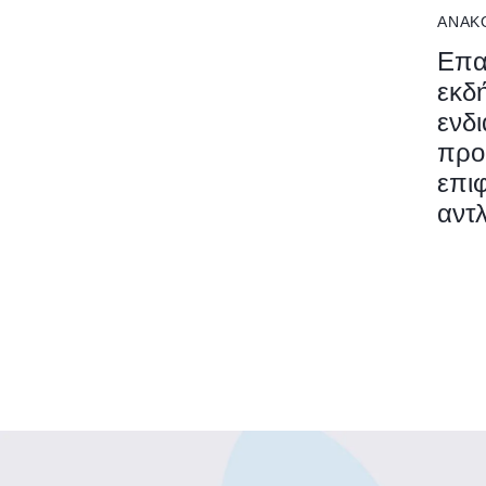
ΑΝΑΚ
Επα
εκδ
ενδι
προ
επι
αντ