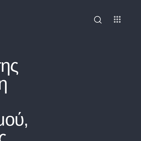
ης
η
μού,
ς