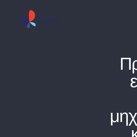
Π
μηχ