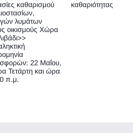
ασίες καθαρισμού
καθαριότητας
λιοστασίων,
γών λυμάτων
υς οικισμούς Χώρα
Λιβάδι>>
αληκτική
ρομηνία
σφορών: 22 Μαΐου,
ρα Τετάρτη και ώρα
0 π.μ.