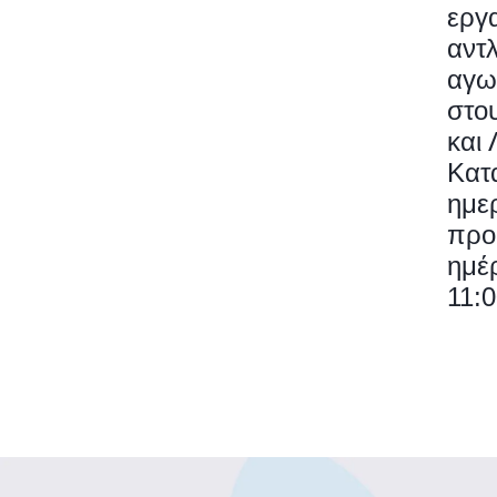
εργ
αντ
αγω
στο
και 
Κατ
ημε
προ
ημέ
11:0