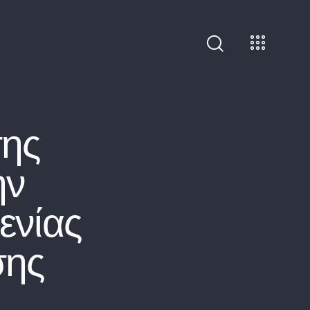
ης
ην
ενίας
σης