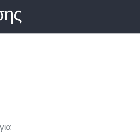
σης
για