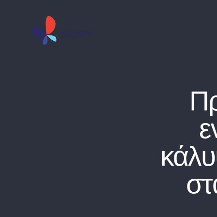
Π
ε
κάλυ
στ