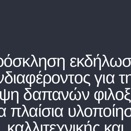
ρόσκληση εκδήλωσ
νδιαφέροντος για τ
ψη δαπανών φιλοξ
α πλαίσια υλοποίη
καλλιτεχνικής και