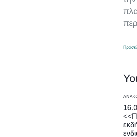
πλα
περ
Πρόσκ
Yo
ΑΝΑΚ
16.
<<Π
εκδ
ενδι