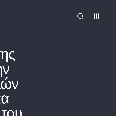
ης
ην
κών
τα
 του