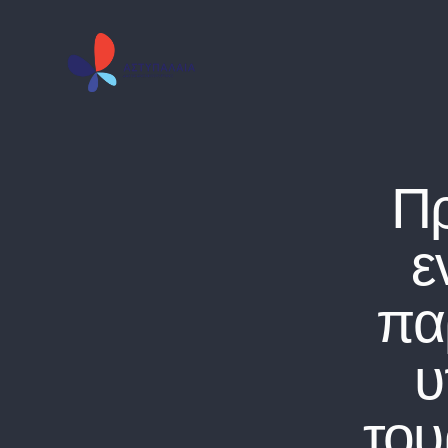
Π
ε
πα
υ
του