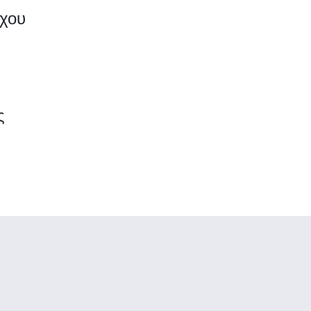
χου
ς