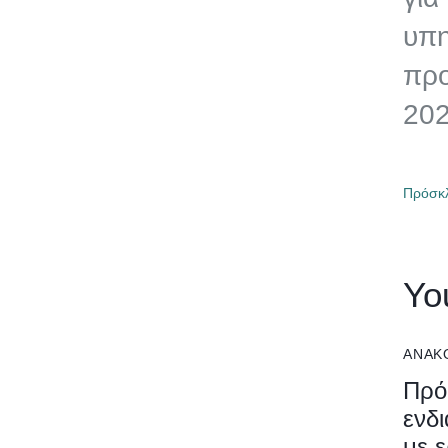
υπη
προ
20
Πρόσκλ
Yo
ΑΝΑΚ
Πρό
ενδ
με 