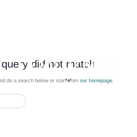
ΠΟΛΙΤΙΣΜΟΣ
r query did not match
nd do a search below or start from
our homepage
.